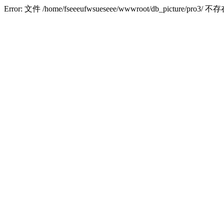
Error: 文件 /home/fseeeufwsueseee/wwwroot/db_picture/pro3/ 不